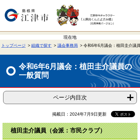
ペ
メ
ー
ニ
ジ
ュ
の
ー
先
を
頭
飛
で
ば
す。
し
て
トップページ
組織で探す
議会事務局
令和6年6月議会：植田圭介議
本
文
本
へ
文
令和6年6月議会：植田圭介議員の
一般質問
ページ内目次
掲載日：2024年7月9日更新
植田圭介議員（会派：市民クラブ）