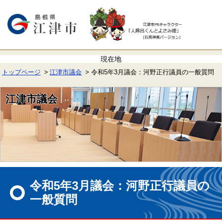
ペ
メ
ー
ニ
ジ
ュ
の
ー
先
を
頭
飛
で
ば
す。
し
て
トップページ
江津市議会
令和5年3月議会：河野正行議員の一般質問
本
文
へ
江津市議会
本
文
令和5年3月議会：河野正行議員の
一般質問