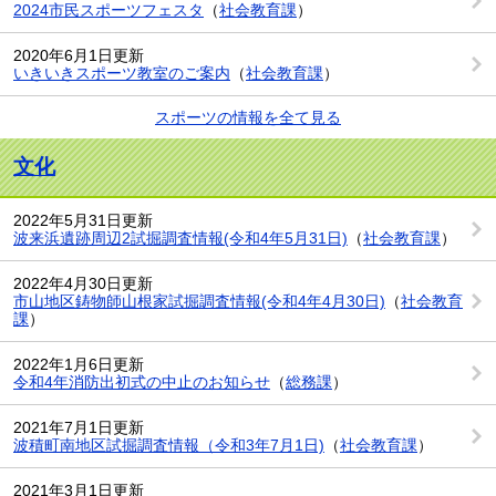
2024市民スポーツフェスタ
（
社会教育課
）
2020年6月1日更新
いきいきスポーツ教室のご案内
（
社会教育課
）
スポーツの情報を全て見る
文化
2022年5月31日更新
波来浜遺跡周辺2試掘調査情報(令和4年5月31日)
（
社会教育課
）
2022年4月30日更新
市山地区鋳物師山根家試掘調査情報(令和4年4月30日)
（
社会教育
課
）
2022年1月6日更新
令和4年消防出初式の中止のお知らせ
（
総務課
）
2021年7月1日更新
波積町南地区試掘調査情報（令和3年7月1日)
（
社会教育課
）
2021年3月1日更新