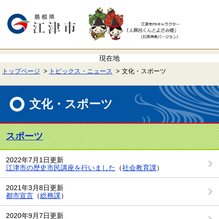
ペ
メ
ー
ニ
ジ
ュ
の
ー
先
を
頭
飛
で
ば
す。
し
て
トップページ
トピックス・ニュース
文化・スポーツ
本
文
本
へ
文
文化・スポーツ
スポーツ
2022年7月1日更新
江津市の歴史市民講座を行いました
（
社会教育課
）
2021年3月8日更新
都市宣言
（
総務課
）
2020年9月7日更新