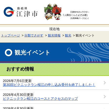
ペ
メ
ー
ニ
ジ
ュ
の
ー
先
を
頭
飛
で
ば
す。
し
て
トップページ
分類でさがす
観光情報
観光
観光イベント
本
文
本
へ
文
観光イベント
おすすめ情報
2026年7月6日更新
第30回ピクニックラン桜江の申し込み受付を終了しました！
2026年4月30日更新
ピクニックラン桜江のコースとアクセスのマップ
2026年4月30日更新