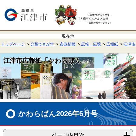
ペ
メ
ー
ニ
ジ
ュ
の
ー
先
を
頭
飛
で
ば
す。
し
て
トップページ
分類でさがす
市政情報
広報・広聴
広報紙
江津市
本
文
へ
江津市広報紙「かわらばん」
本
文
かわらばん2026年6月号
ページ内目次