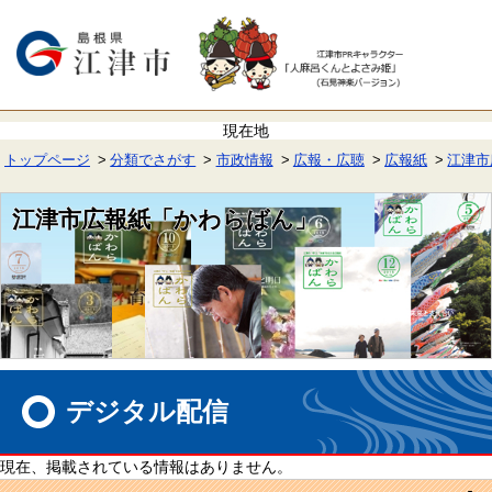
ペ
メ
ー
ニ
ジ
ュ
の
ー
先
を
頭
飛
で
ば
す。
し
て
トップページ
分類でさがす
市政情報
広報・広聴
広報紙
江津市
本
文
へ
江津市広報紙「かわらばん」
本
文
デジタル配信
現在、掲載されている情報はありません。