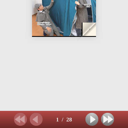
1
/
28