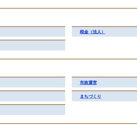
税金（法人）
市政運営
まちづくり