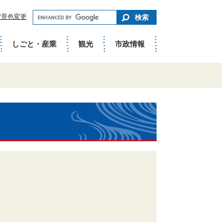
キ
背景色変更
ー
ワ
ー
ド
しごと・産業
観光
市政情報
で
さ
が
す