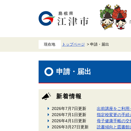
ペ
メ
ー
ニ
ジ
ュ
の
ー
先
を
頭
飛
で
ば
す。
し
て
本
トップページ
申請・届出
文
へ
本
文
申請・届出
新着情報
2026年7月7日更新
出前講座をご利用
2026年7月1日更新
指定校変更の手続
2026年4月1日更新
母子健康手帳の交
2026年3月27日更新
読書傾向と図書館