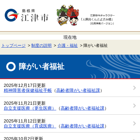
ペ
メ
ー
ニ
ジ
ュ
の
ー
先
を
頭
飛
で
ば
す。
し
て
トップページ
制度の説明
介護・福祉
障がい者福祉
本
文
本
へ
文
障がい者福祉
2025年12月17日更新
精神障害者保健福祉手帳
（
高齢者障がい者福祉課
）
2025年11月21日更新
自立支援医療（更生医療）
（
高齢者障がい者福祉課
）
2025年11月12日更新
自立支援医療（育成医療）
（
高齢者障がい者福祉課
）
2025年10月2日更新