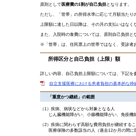
原則として
医療費の1割が自己負担
となります。
ただし、「世帯」の所得水準に応じて月額当たり
上限額に達した日以降は、その月の支払いはなく
また、入院時の食費については、原則自己負担と
※「世帯」は、住民票上の世帯ではなく、受診者
所得区分と自己負担（上限）額
詳しい内容、自己負担上限額については、下記を
自立支援医療における患者負担の基本的な枠組み 
「重度かつ継続」の範囲
（1）疾病、病状などから対象となる人
じん臓機能障がい、小腸機能障がい、免疫機能
（2）疾病に関わらず高額な費用負担が継続する
医療保険の多数該当の人（過去12か月の間に医