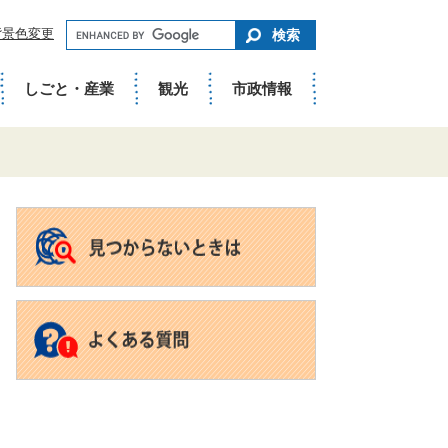
キ
背景色変更
ー
ワ
ー
ド
しごと・産業
観光
市政情報
で
さ
が
す