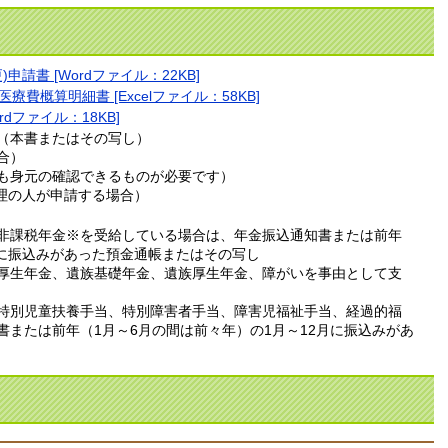
請書 [Wordファイル：22KB]
概算明細書 [Excelファイル：58KB]
dファイル：18KB]
（本書またはその写し）
合）
も身元の確認できるものが必要です）
理の人が申請する場合）
非課税年金※を受給している場合は、年金振込通知書または前年
月に振込みがあった預金通帳またはその写し
害厚生年金、遺族基礎年金、遺族厚生年金、障がいを事由として支
特別児童扶養手当、特別障害者手当、障害児福祉手当、経過的福
または前年（1月～6月の間は前々年）の1月～12月に振込みがあ