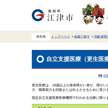
ペ
メ
ー
ニ
ジ
ュ
の
ー
先
を
頭
飛
で
ば
す。
し
て
本
トップページ
組織で探す
高齢者障
文
へ
本
文
自立支援医療（更生医
印
更生医療は、18歳以上の身体障がい者が、障が
力、職業能力を回復または向上させるために受け
指定自立支援医療医療機関で行われる治療に限り