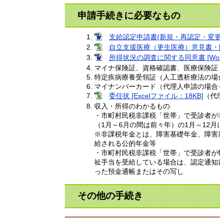
申請手続きに必要なもの
支給認定申請書(新規・再認定・変更)申
自立支援医療（更生医療）意見書・医療費
所得状況の調査に関する同意書 [Wor
マイナ保険証、資格確認書、医療保険証
特定疾病療養受領証（人工透析療法の場
マイナンバーカード（代理人申請の場合
委任状 [Excelファイル：18KB]
（代
収入・所得のわかるもの
・市町村民税非課税「世帯」で受診者が
（1月～6月の間は前々年）の1月～12
​※非課税年金とは、障害基礎年金、障
給される公的年金等
・市町村民税非課税「世帯」で受診者が
祉手当を受給している場合は、認定通知書
った預金通帳またはその写し
その他の手続き