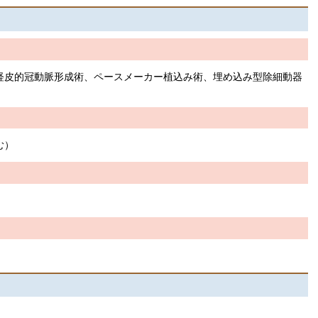
経皮的冠動脈形成術、ペースメーカー植込み術、埋め込み型除細動器
む）
む）
療