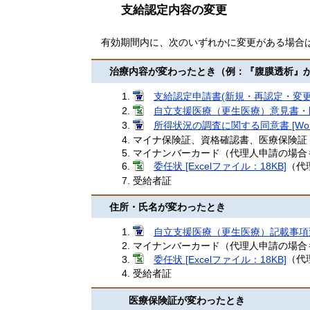
支給認定内容の変更
有効期間内に、次のいずれかに変更がある場合
治療内容が変わったとき（例：『腹膜透析』
支給認定申請書(新規・再認定・変更)申
自立支援医療（更生医療）意見書・医療費
所得状況の調査に関する同意書 [Wor
マイナ保険証、資格確認書、医療保険証
マイナンバーカード（代理人申請の場合
委任状 [Excelファイル：18KB]
（代
受給者証
住所・氏名が変わったとき
自立支援医療（更生医療）記載事項変更届
マイナンバーカード（代理人申請の場合
委任状 [Excelファイル：18KB]
（代
受給者証
医療保険証が変わったとき