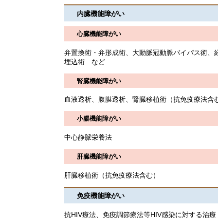
内臓機能障がい
心臓機能障がい
弁置換術・弁形成術、大動脈冠動脈バイパス術、
埋込術 など
腎臓機能障がい
血液透析、腹膜透析、腎臓移植術（抗免疫療法含
小腸機能障がい
中心静脈栄養法
肝臓機能障がい
肝臓移植術（抗免疫療法含
免疫機能障がい
抗HIV療法、免疫調節療法等HIV感染に対する治