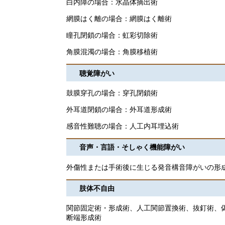
白内障の場合：水晶体摘出術
網膜はく離の場合：網膜はく離術
瞳孔閉鎖の場合：虹彩切除術
角膜混濁の場合：角膜移植術
聴覚障がい
鼓膜穿孔の場合：穿孔閉鎖術
外耳道閉鎖の場合：外耳道形成術
感音性難聴の場合：人工内耳埋込術
音声・言語・そしゃく機能障がい
外傷性または手術後に生じる発音構音障がいの形
肢体不自由
関節固定術・形成術、人工関節置換術、抜釘術、
断端形成術