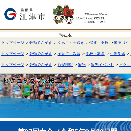
ペ
メ
ー
ニ
ジ
ュ
の
ー
先
を
頭
飛
で
ば
す。
し
て
トップページ
分類でさがす
くらし・手続き
健康・医療
健康づく
本
文
へ
トップページ
分類でさがす
子育て・教育
学校・教育
生涯学習
トップページ
分類でさがす
観光情報
観光
観光イベント
ピクニ
ピクニックラン桜江
本
文