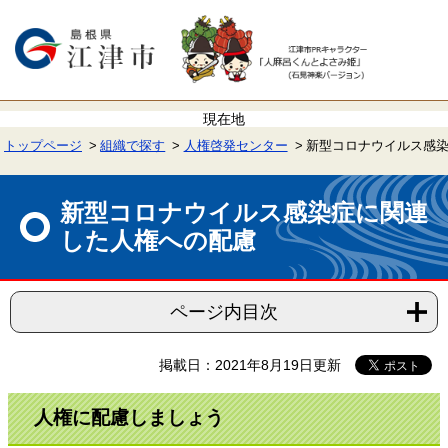
ペ
メ
ー
ニ
ジ
ュ
の
ー
先
を
頭
飛
で
ば
す。
し
て
トップページ
組織で探す
人権啓発センター
新型コロナウイルス感
本
文
本
へ
文
新型コロナウイルス感染症に関連
した人権への配慮
ページ内目次
掲載日：2021年8月19日更新
人権に配慮しましょう