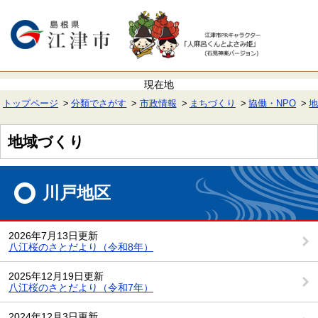
ペ
メ
ー
ニ
ジ
ュ
の
ー
先
を
頭
飛
で
ば
す。
し
て
トップページ
分類でさがす
市政情報
まちづくり
協働・NPO
本
文
へ
地域づくり
本
文
川戸地区
2026年7月13日更新
八江桜のさとだより（令和8年）
2025年12月19日更新
八江桜のさとだより（令和7年）
2024年12月3日更新