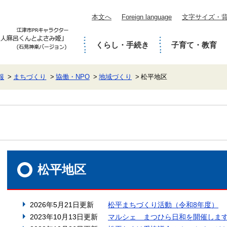
本文へ
Foreign language
文字サイズ・
くらし・手続き
子育て・教育
報
まちづくり
協働・NPO
地域づくり
松平地区
本
文
松平地区
2026年5月21日更新
松平まちづくり活動（令和8年度）
2023年10月13日更新
マルシェ まつひら日和を開催しま