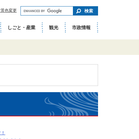
キ
背景色変更
ー
ワ
ー
ド
しごと・産業
観光
市政情報
で
さ
が
す
す！