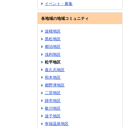
イベント・募集
各地域の地域コミュニティ
波積地区
黒松地区
都治地区
浅利地区
松平地区
嘉久志地区
和木地区
都野津地区
二宮地区
跡市地区
敬川地区
波子地区
有福温泉地区