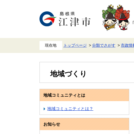
ペ
メ
ー
ニ
ジ
ュ
の
ー
先
を
頭
飛
で
ば
す。
し
て
本
トップページ
分類でさがす
市政情
文
へ
地域づくり
地域コミュニティとは
地域コミュニティとは？
お知らせ