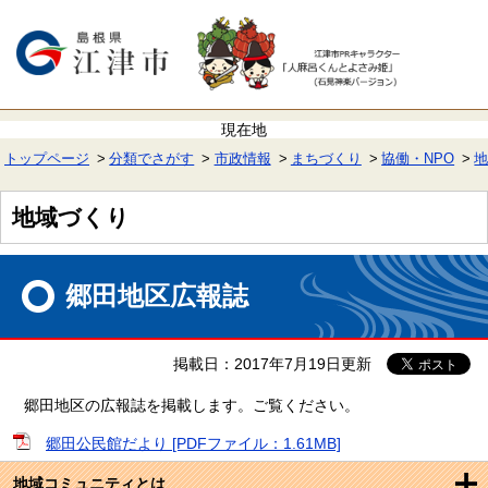
ペ
メ
ー
ニ
ジ
ュ
の
ー
先
を
頭
飛
で
ば
す。
し
て
トップページ
分類でさがす
市政情報
まちづくり
協働・NPO
本
文
へ
地域づくり
本
文
郷田地区広報誌
掲載日：2017年7月19日更新
郷田地区の広報誌を掲載します。ご覧ください。
郷田公民館だより [PDFファイル：1.61MB]
地域コミュニティとは