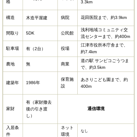
格
3.3km
構造
病院
花田医院まで、約3.9km​​​
木造平屋建
浅利地域コミュニティ交
間取り
5DK
公民館
流センターまで、約400m
江津市役所本庁舎まで、
駐車場
役場
有（2台）
約7.4km​
道の駅 サンピコごうつま
農地
無
商業
で、約3.5km​​
保育施
あさりこども園まで、約
建築年
1986年
設
400m​​​
有（家財撤去
家財
通信環境
後の引き渡
し）
入居条
ネット
なし
件
環境