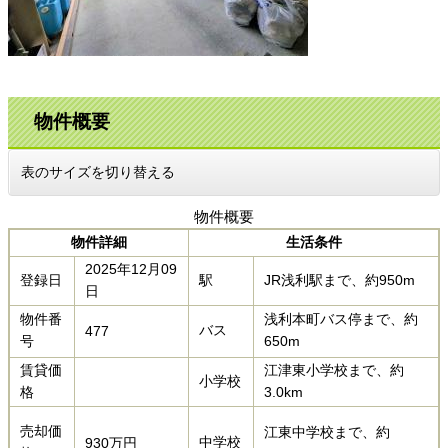
物件概要
表のサイズを切り替える
物件概要
物件詳細
生活条件
2025年12月09
登録日
駅
JR浅利駅まで、約950m​
日
物件番
浅利本町バス停まで、約
バス
477
号
650m​​
賃貸価
江津東小学校まで、約
小学校
格
3.0km
売却価
江東中学校まで、約
中学校
930万円