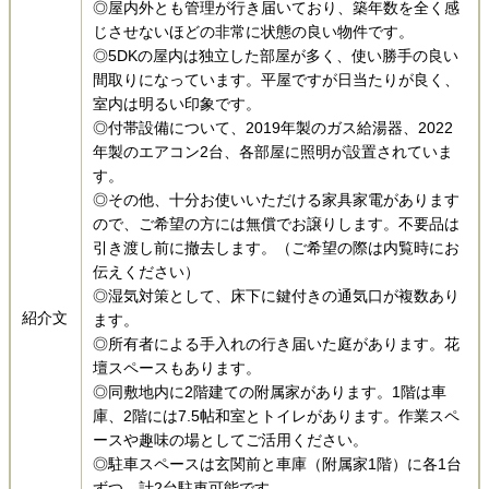
◎屋内外とも管理が行き届いており、築年数を全く感
じさせないほどの非常に状態の良い物件です。
◎5DKの屋内は独立した部屋が多く、使い勝手の良い
間取りになっています。平屋ですが日当たりが良く、
室内は明るい印象です。
◎付帯設備について、2019年製のガス給湯器、2022
年製のエアコン2台、各部屋に照明が設置されていま
す。
◎その他、十分お使いいただける家具家電があります
ので、ご希望の方には無償でお譲りします。不要品は
引き渡し前に撤去します。（ご希望の際は内覧時にお
伝えください）
◎湿気対策として、床下に鍵付きの通気口が複数あり
紹介文
ます。
◎所有者による手入れの行き届いた庭があります。花
壇スペースもあります。
◎同敷地内に2階建ての附属家があります。1階は車
庫、2階には7.5帖和室とトイレがあります。作業スペ
ースや趣味の場としてご活用ください。
◎駐車スペースは玄関前と車庫（附属家1階）に各1台
ずつ、計2台駐車可能です。