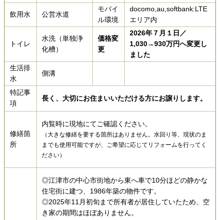
モバイ
docomo,au,softbank:LTE
飲用水
公営水道
ル環境
エリア内
2026年７月１日／
水洗（単独浄
価格変
トイレ
1,030→930万円へ変更し
化槽）
更
ました
生活排
側溝
水
特記事
長く、大切にお住まいいただける方にお譲りします。
項
内覧時に現地にてご確認ください。
修繕箇
（大きな修繕を要する箇所はありません。水回り等、現状のま
所
までも使用可能ですが、ご希望に応じてリフォームを行ってく
ださい）
◎江津市の中心市街地から東へ車で10分ほどの静かな
住宅街に建つ、1986年築の物件です。
◎2025年11月初旬まで所有者が居住していたため、空
き家の期間はほぼありません。