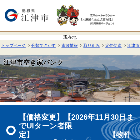
ペ
メ
ー
ニ
ジ
ュ
の
ー
先
を
頭
飛
で
ば
す。
し
て
トップページ
分類でさがす
市政情報
取り組み
定住促進
江津市
本
文
へ
江津市空き家バンク
本
文
【価格変更】【2026年11月30日ま
でUIターン者限
定】 【物件