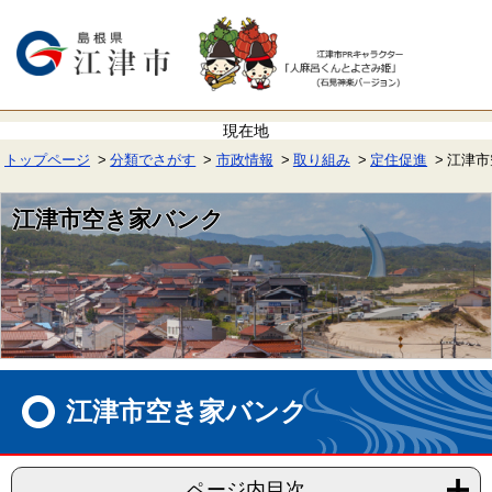
ペ
メ
ー
ニ
ジ
ュ
の
ー
先
を
頭
飛
で
ば
す。
し
て
トップページ
分類でさがす
市政情報
取り組み
定住促進
江津市
本
文
へ
江津市空き家バンク
本
文
江津市空き家バンク
ページ内目次