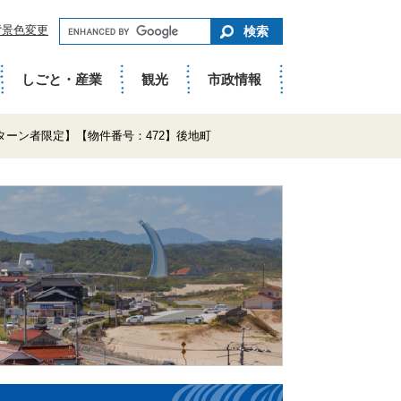
キ
背景色変更
ー
ワ
ー
ド
しごと・産業
観光
市政情報
で
さ
が
す
UIターン者限定】【物件番号：472】後地町