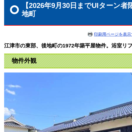
文
【2026年9月30日までUIターン
地町
印刷用ページを表示
江津市の東部、後地町の1972年築平屋物件。浴室リ
物件外
観