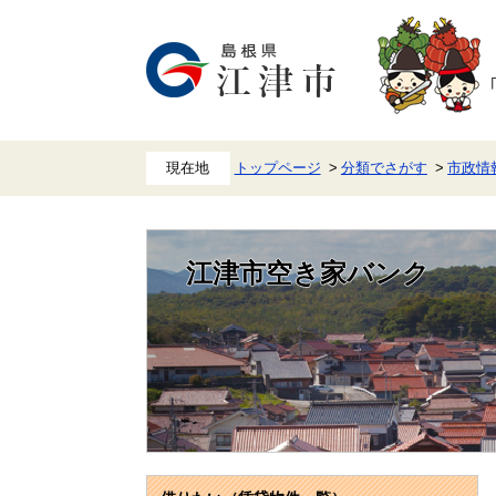
ペ
メ
ー
ニ
ジ
ュ
の
ー
先
を
頭
飛
で
ば
す。
し
て
本
トップページ
分類でさがす
市政情
文
へ
江津市空き家バンク