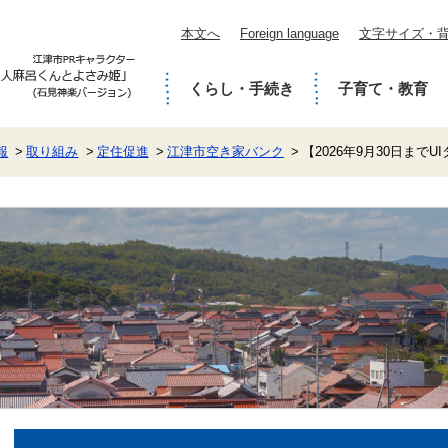
本文へ
Foreign language
文字サイズ・
くらし・手続き
子育て・教育
報
取り組み
定住促進
江津市空き家バンク
【2026年9月30日まで
本