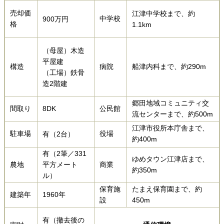
売却価
江津中学校まで、約
中学校
900万円
格
1.1km​
（母屋）木造
平屋建
構造
病院
船津内科まで、約290m​​
（工場）鉄骨
造2階建
郷田地域コミュニティ交
間取り
8DK
公民館
流センターまで、約500m​​​
江津市役所本庁舎まで、
駐車場
役場
有（2台）
約400m​
有（2筆／331
ゆめタウン江津店まで、
農地
平方メート
商業
約350m
ル）
保育施
たまえ保育園まで、約
建築年
1960年
設
450m​
有（撤去後の