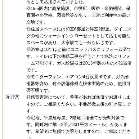
所として活用されていました。
◎1km圏内に商業施設、市役所、医療・金融機関、保
育園や小学校、図書館等があり、非常に利便性の高い
立地です。
◎住居スペースには和室6部屋と洋室2部屋、ダイニン
グの他にウォークインクローゼットとして活用可能な
スペースがあり、大家族でも十分な広さです。
◎浴室は10年ほど前にユニットバスにリフォーム済で
す。トイレは下水接続工事を行うことで水洗にリフォ
ーム可能です。ガス給湯器は2013年製のものが設置済
です。
◎モニターフォン、エアコン4台設置済です。ガス給
湯器等含め、付帯設備稼働点検未実施のため、使用可
否不明です。
紹介文
◎残置家財について、希望があれば無償でお譲りしま
すので、ご相談ください。不要品撤去後の引き渡しで
す。​
◎宅地、平屋建母屋、2階建工場全てが売却対象で
す。同町内に畑（2筆／331平方メートル）がありま
す。希望者に無償でお譲りしますので、ご相談くださ
い。