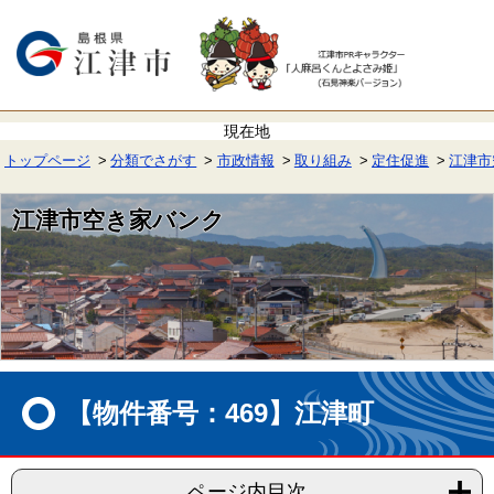
ペ
メ
ー
ニ
ジ
ュ
の
ー
先
を
頭
飛
で
ば
す。
し
て
トップページ
分類でさがす
市政情報
取り組み
定住促進
江津市
本
文
へ
江津市空き家バンク
本
文
【物件番号：469】江津町
ページ内目次