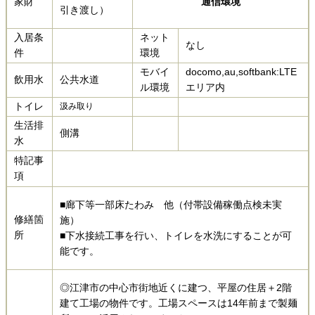
家財
通信環境
引き渡し）
入居条
ネット
なし
件
環境
モバイ
docomo,au,softbank:LTE
飲用水
公共水道
ル環境
エリア内
トイレ
汲み取り
生活排
側溝
水
特記事
項
■廊下等一部床たわみ 他（付帯設備稼働点検未実
修繕箇
施）
所
■下水接続工事を行い、トイレを水洗にすることが可
能です。
◎江津市の中心市街地近くに建つ、平屋の住居＋2階
建て工場の物件です。工場スペースは14年前まで製麺