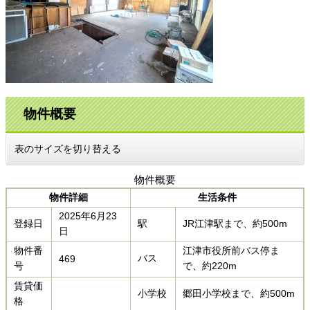
物件概要
表のサイズを切り替える
物件概要
物件詳細
生活条件
2025年6月23
登録日
駅
JR江津駅まで、約500m​
日
物件番
江津市役所前バス停ま
バス
469
号
で、約220m​​
賃貸価
小学校
郷田小学校まで、約500m
格