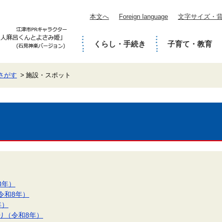
本文へ
Foreign language
文字サイズ・
くらし・手続き
子育て・教育
さがす
施設・スポット
8年）
令和8年）
年）
り（令和8年）