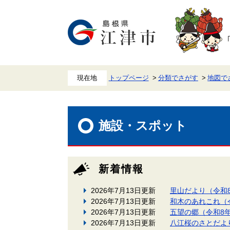
ペ
メ
ー
ニ
ジ
ュ
の
ー
先
を
頭
飛
で
ば
す。
し
て
本
トップページ
分類でさがす
地図で
文
へ
本
文
施設・スポット
新着情報
2026年7月13日更新
里山だより（令和
2026年7月13日更新
和木のあれこれ（
2026年7月13日更新
五望の郷（令和8
2026年7月13日更新
八江桜のさとだよ