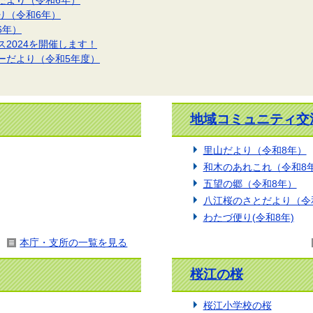
り（令和6年）
6年）
2024を開催します！
ーだより（令和5年度）
地域コミュニティ交
里山だより（令和8年）
和木のあれこれ（令和8
五望の郷（令和8年）
八江桜のさとだより（令
わたづ便り(令和8年)
本庁・支所の一覧を見る
桜江の桜
桜江小学校の桜