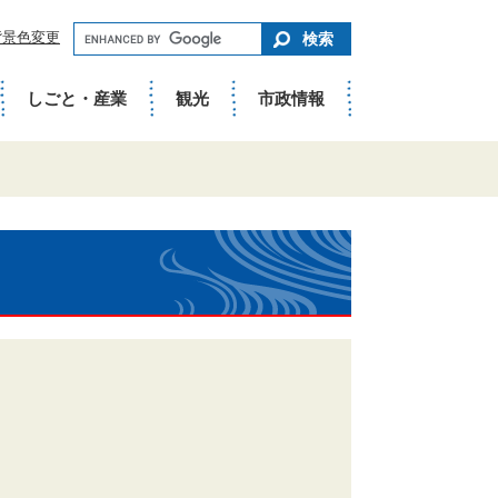
キ
背景色変更
ー
ワ
ー
ド
しごと・産業
観光
市政情報
で
さ
が
す