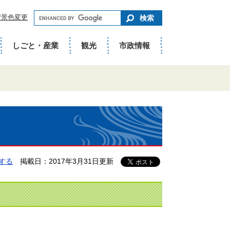
キ
背景色変更
ー
ワ
ー
ド
しごと・産業
観光
市政情報
で
さ
が
す
する
掲載日：2017年3月31日更新