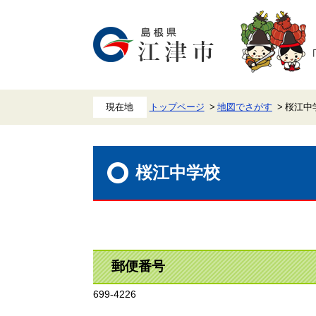
ペ
メ
ー
ニ
ジ
ュ
の
ー
先
を
頭
飛
で
ば
す。
し
て
本
トップページ
地図でさがす
桜江中
文
へ
本
文
桜江中学校
郵便番号
699-4226