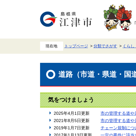
ペ
メ
ー
ニ
ジ
ュ
の
ー
先
を
頭
飛
で
ば
す。
し
て
本
トップページ
分類でさがす
くらし
文
へ
本
文
道路（市道・県道・国
気をつけましょう
2025年4月1日更新
市の管理する道や
2021年8月5日更新
市の管理する道や
2019年1月7日更新
チェーン規制につ
2017年1月13日更新
一定の要件に該当