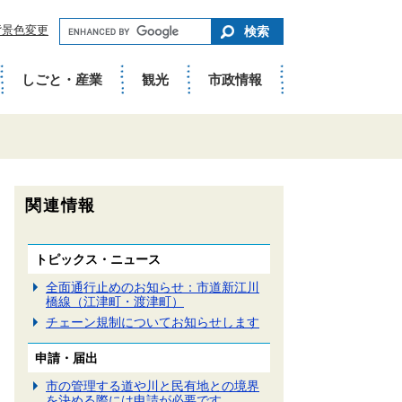
キ
背景色変更
ー
ワ
ー
ド
しごと・産業
観光
市政情報
で
さ
が
す
関連情報
トピックス・ニュース
全面通行止めのお知らせ：市道新江川
橋線（江津町・渡津町）
チェーン規制についてお知らせします
申請・届出
市の管理する道や川と民有地との境界
を決める際には申請が必要です