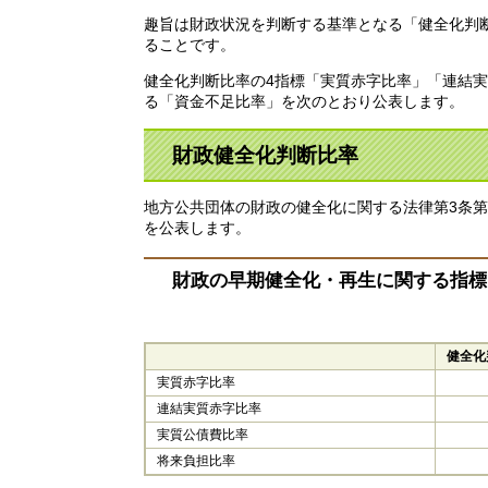
趣旨は財政状況を判断する基準となる「健全化判
ることです。
健全化判断比率の4指標「実質赤字比率」「連結
る「資金不足比率」を次のとおり公表します。
財政健全化判断比率
地方公共団体の財政の健全化に関する法律第3条第
を公表します。
財政の早期健全化・再生に関する指標
健全化
実質赤字比率
連結実質赤字比率
実質公債費比率
将来負担比率