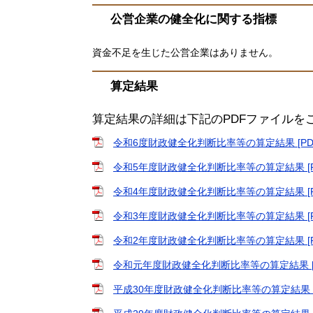
公営企業の健全化に関する指標
資金不足を生じた公営企業はありません。
算定結果
算定結果の詳細は下記のPDFファイルを
令和6度財政健全化判断比率等の算定結果 [PDF
令和5年度財政健全化判断比率等の算定結果 [PD
令和4年度財政健全化判断比率等の算定結果 [PD
令和3年度財政健全化判断比率等の算定結果 [PD
令和2年度財政健全化判断比率等の算定結果 [PD
令和元年度財政健全化判断比率等の算定結果 [P
平成30年度財政健全化判断比率等の算定結果 [P