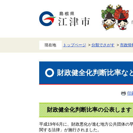
ペ
メ
ー
ニ
ジ
ュ
の
ー
先
を
頭
飛
で
ば
す。
し
て
本
トップページ
分類でさがす
市政情
文
へ
本
文
財政健全化判断比率な
印
財政健全化判断比率の公表します
平成19年6月に、財政悪化が進む地方公共団体の
関する法律」が施行されました。