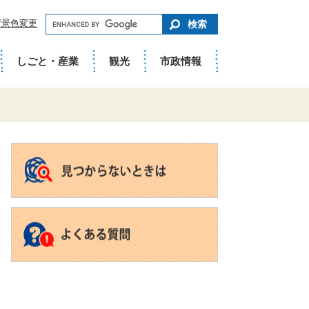
キ
背景色変更
ー
ワ
ー
ド
しごと・産業
観光
市政情報
で
さ
が
す