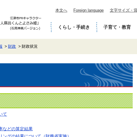
本文へ
Foreign language
文字サイズ・
くらし・手続き
子育て・教育
報
財政
財政状況
いて
率などの算定結果
リングの結果について（財務省実施）