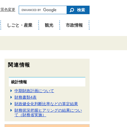
キ
背景色変更
ー
ワ
ー
ド
しごと・産業
観光
市政情報
で
さ
が
す
関連情報
統計情報
中期財政計画について
財務書類4表
財政健全化判断比率などの算定結果
財務状況把握ヒアリングの結果につい
て（財務省実施）