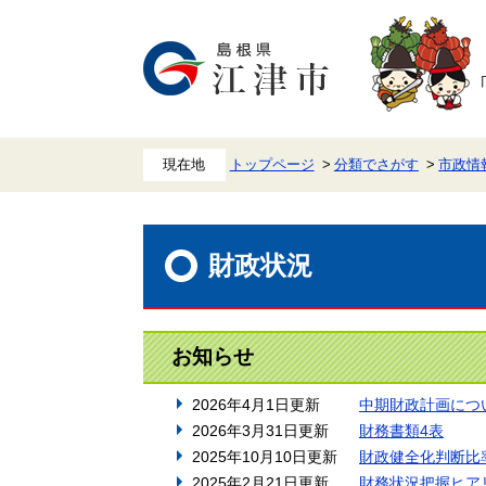
ペ
メ
ー
ニ
ジ
ュ
の
ー
先
を
頭
飛
で
ば
す。
し
て
本
トップページ
分類でさがす
市政情
文
へ
本
文
財政状況
お知らせ
2026年4月1日更新
中期財政計画につ
2026年3月31日更新
財務書類4表
2025年10月10日更新
財政健全化判断比
2025年2月21日更新
財務状況把握ヒア