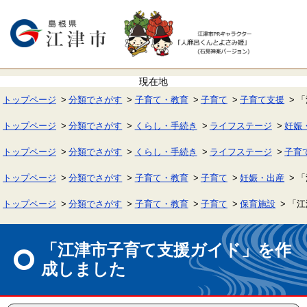
ペ
メ
ー
ニ
ジ
ュ
の
ー
先
を
頭
飛
で
ば
す。
し
て
トップページ
分類でさがす
子育て・教育
子育て
子育て支援
「
本
文
へ
トップページ
分類でさがす
くらし・手続き
ライフステージ
妊娠
トップページ
分類でさがす
くらし・手続き
ライフステージ
子育
トップページ
分類でさがす
子育て・教育
子育て
妊娠・出産
「
トップページ
分類でさがす
子育て・教育
子育て
保育施設
「江
本
文
「江津市子育て支援ガイド」を作
成しました