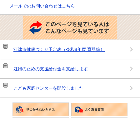
メールでのお問い合わせはこちら
こ
の
ペ
ー
ジ
を
見
江津市健康づくり予定表（令和8年度 育児編）
て
い
る
人
妊婦のための支援給付金を支給します
は
こ
ん
な
こども家庭センターを開設しました
ペ
ー
ジ
も
見
て
い
ま
す