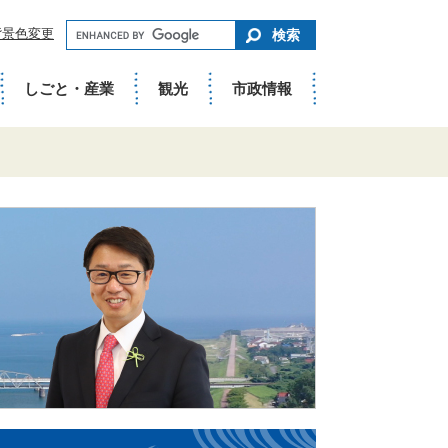
キ
背景色変更
ー
ワ
ー
ド
しごと・産業
観光
市政情報
で
さ
が
す