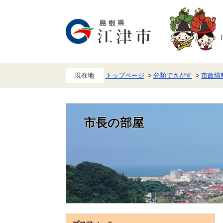
ペ
メ
ー
ニ
ジ
ュ
の
ー
先
を
頭
飛
で
ば
す。
し
て
本
トップページ
分類でさがす
市政情
文
へ
市長の部屋