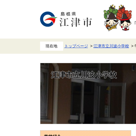
ペ
メ
ー
ニ
ジ
ュ
の
ー
先
を
頭
飛
で
ば
す。
し
て
本
トップページ
江津市立川波小学校
文
へ
江津市立川波小学校