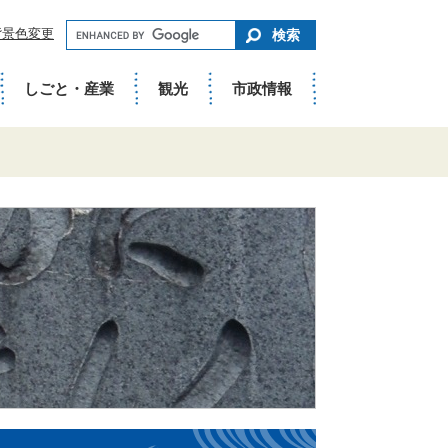
キ
背景色変更
ー
ワ
ー
ド
しごと・産業
観光
市政情報
で
さ
が
す