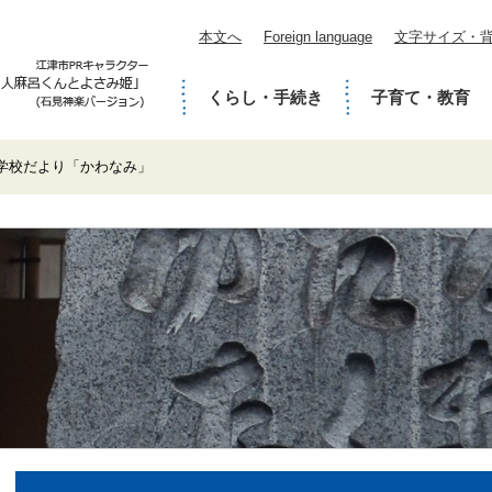
本文へ
Foreign language
文字サイズ・
くらし・手続き
子育て・教育
学校だより「かわなみ」
本