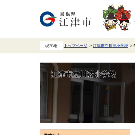
ペ
メ
ー
ニ
ジ
ュ
の
ー
先
を
頭
飛
で
ば
す。
し
て
本
トップページ
江津市立川波小学校
文
へ
江津市立川波小学校