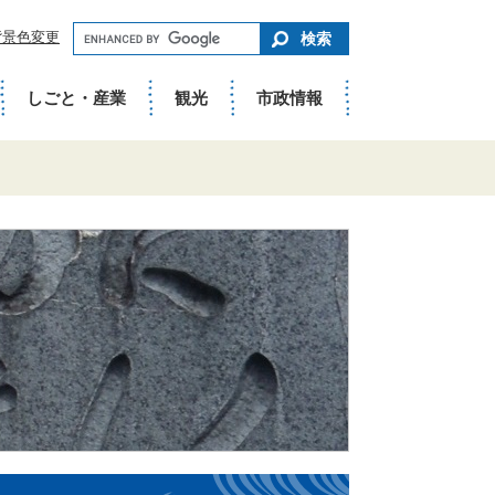
キ
背景色変更
ー
ワ
ー
ド
しごと・産業
観光
市政情報
で
さ
が
す