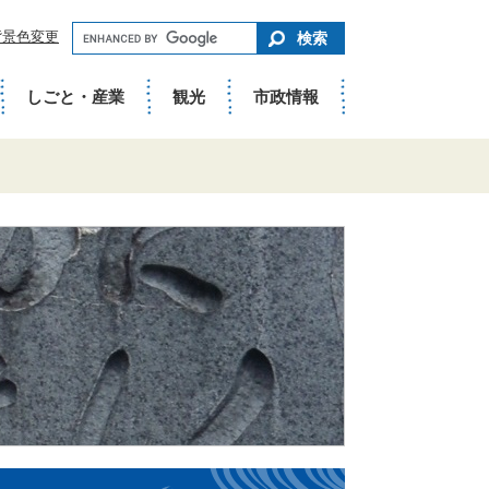
キ
背景色変更
ー
ワ
ー
ド
しごと・産業
観光
市政情報
で
さ
が
す