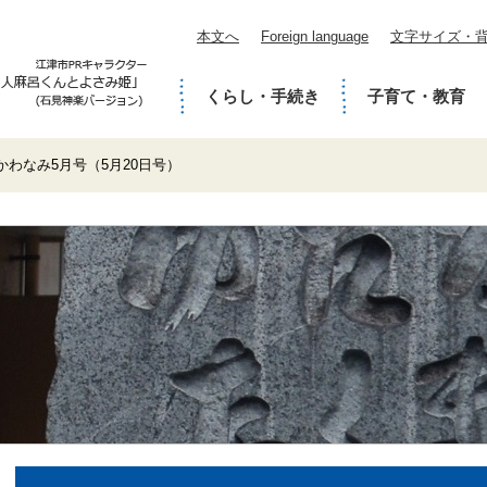
本文へ
Foreign language
文字サイズ・
くらし・手続き
子育て・教育
かわなみ5月号（5月20日号）
本