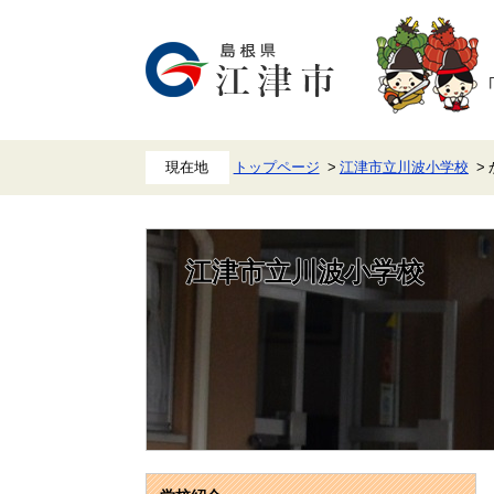
ペ
メ
ー
ニ
ジ
ュ
の
ー
先
を
頭
飛
で
ば
す。
し
て
本
トップページ
江津市立川波小学校
文
へ
江津市立川波小学校