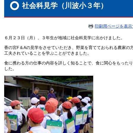
文
社会科見学（川波小３年）
印刷用ページを表示
６月２３日（月）、３年生が地域に社会科見学に出かけました。
香の宮F＆Aの見学をさせていただき、野菜を育てておられる農家の
工夫されていることを学ぶことができました。
食に携わる方の仕事の内容を詳しく知ることで、食に関心をもったり
した。