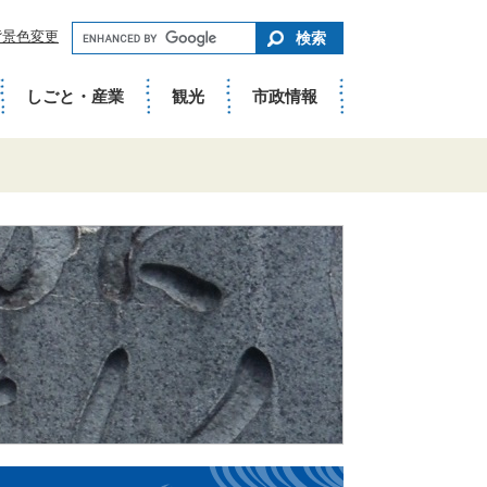
キ
背景色変更
ー
ワ
ー
ド
しごと・産業
観光
市政情報
で
さ
が
す