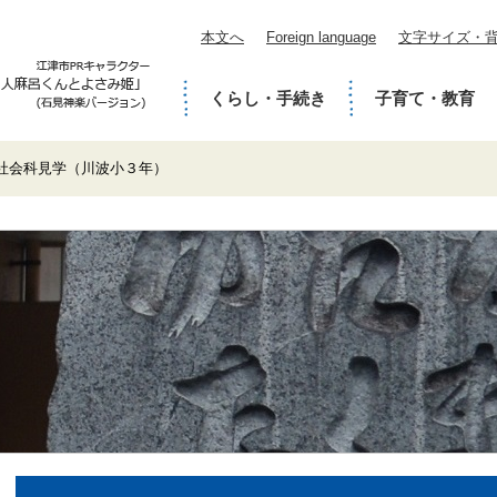
本文へ
Foreign language
文字サイズ・
くらし・手続き
子育て・教育
社会科見学（川波小３年）
本