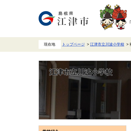
ペ
メ
ー
ニ
ジ
ュ
の
ー
先
を
頭
飛
で
ば
す。
し
て
本
トップページ
江津市立川波小学校
文
へ
江津市立川波小学校