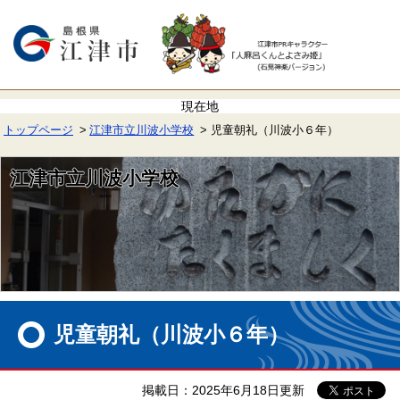
ペ
メ
ー
ニ
ジ
ュ
の
ー
先
を
頭
飛
で
ば
す。
し
て
トップページ
江津市立川波小学校
児童朝礼（川波小６年）
本
文
へ
江津市立川波小学校
本
文
児童朝礼（川波小６年）
掲載日：2025年6月18日更新