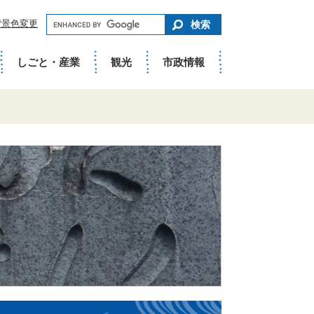
キ
背景色変更
ー
ワ
ー
ド
しごと・産業
観光
市政情報
で
さ
が
す