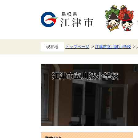
ペ
メ
ー
ニ
ジ
ュ
の
ー
先
を
頭
飛
で
ば
す。
し
て
本
トップページ
江津市立川波小学校
文
へ
江津市立川波小学校