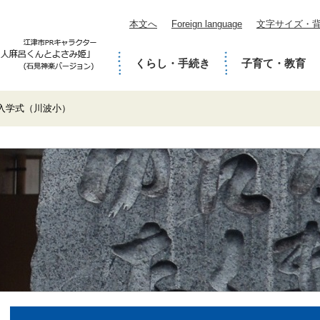
本文へ
Foreign language
文字サイズ・
くらし・手続き
子育て・教育
入学式（川波小）
本