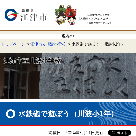
ペ
メ
ー
ニ
ジ
ュ
の
ー
先
を
頭
飛
で
ば
す。
し
て
トップページ
江津市立川波小学校
水鉄砲で遊ぼう（川波小1年）
本
文
へ
江津市立川波小学校
本
文
水鉄砲で遊ぼう（川波小1年）
掲載日：2024年7月11日更新