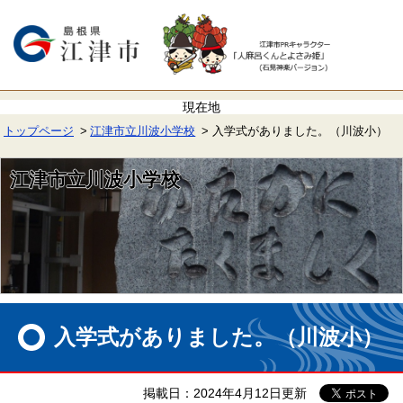
ペ
メ
ー
ニ
ジ
ュ
の
ー
先
を
頭
飛
で
ば
す。
し
て
トップページ
江津市立川波小学校
入学式がありました。（川波小）
本
文
へ
江津市立川波小学校
本
文
入学式がありました。（川波小）
掲載日：2024年4月12日更新