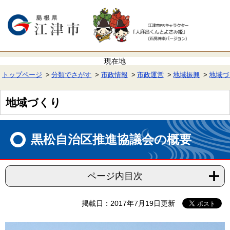
ペ
メ
ー
ニ
ジ
ュ
の
ー
先
を
頭
飛
で
ば
す。
し
て
トップページ
分類でさがす
市政情報
市政運営
地域振興
地域づ
本
文
へ
地域づくり
本
文
黒松自治区推進協議会の概要
ページ内目次
掲載日：2017年7月19日更新