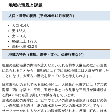
地域の現況と課題
人口・世帯の状況（平成25年12月末現在）
人口 414人
男 183人
女 231人
65歳以上 179人
高齢化率 43.2％
地域の特色（景観、歴史・文化、伝統行事など）
現在の黒松漁港の内港を詠んだといわれる柿本人麻呂の歌が万葉集
にみられることから、8世紀にはすでに黒松地域には人畑が存在した
ことになり、大変古い歴史を持っていると考えられます。
日本海沿いのまちである黒松地区は、大崎鼻から東方にはリアス式
海岸、西には築上、平島、宝殿ケ鼻という見事な三日月が浜連続す
る約4ｋｍにも及ぶ美しい海浜を有しています。
遠浅の黒松の海岸には、近年ウミガメの産卵も確認されるほどの美
しい自然環境を誇り、夏の海水浴シーズンの海水浴客だけでなく、
サーファーや釣り人など多くの観光客が訪れる。反面、町内には水