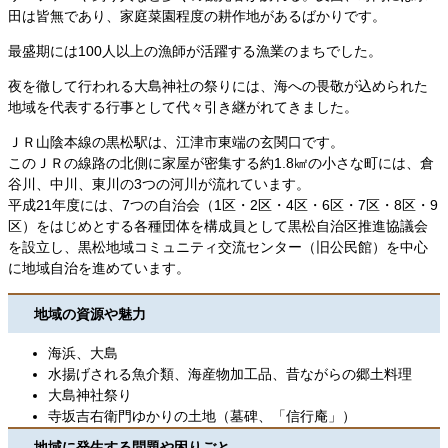
田は皆無であり、家庭菜園程度の耕作地があるばかりです。
最盛期には100人以上の漁師が活躍する漁業のまちでした。
夜を徹して行われる大島神社の祭りには、海への畏敬が込められた
地域を代表する行事として代々引き継がれてきました。
ＪＲ山陰本線の黒松駅は、江津市東端の玄関口です。
このＪＲの線路の北側に家屋が密集する約1.8㎢の小さな町には、倉
谷川、中川、東川の3つの河川が流れています。
平成21年度には、7つの自治会（1区・2区・4区・6区・7区・8区・9
区）をはじめとする各種団体を構成員として黒松自治区推進協議会
を設立し、黒松地域コミュニティ交流センター（旧公民館）を中心
に地域自治を進めています。
地域の資源や魅力
海浜、大島
水揚げされる魚介類、海産物加工品、昔ながらの郷土料理
大島神社祭り
寺坂吉右衛門ゆかりの土地（墓碑、「信行庵」）
地域に発生する問題や困りごと