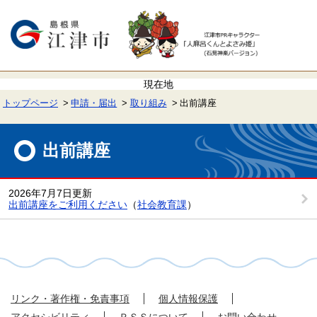
ペ
メ
ー
ニ
ジ
ュ
の
ー
先
を
頭
飛
で
ば
す。
し
て
トップページ
申請・届出
取り組み
出前講座
本
文
本
へ
文
出前講座
2026年7月7日更新
出前講座をご利用ください
（
社会教育課
）
リンク・著作権・免責事項
個人情報保護
アクセシビリティ
ＲＳＳについて
お問い合わせ