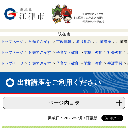
ペ
メ
ー
ニ
ジ
ュ
の
ー
先
を
頭
飛
で
ば
す。
し
て
トップページ
分類でさがす
市政情報
取り組み
出前講座
出前講
本
文
へ
トップページ
分類でさがす
子育て・教育
学校・教育
社会教育
トップページ
分類でさがす
子育て・教育
学校・教育
生涯学習
本
文
出前講座をご利用ください
ページ内目次
掲載日：2026年7月7日更新