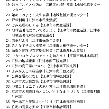
知っておくと心強い！高齢者の権利擁護【地域包括支援セ
ンター】
始めてみよう！人生会議【地域包括支援センター】
戸籍制度【江津市市民生活課】
ごみ処理のしくみ【江津市市民生活課】
地球温暖化について考えよう【江津市市民生活課／江津市
地域温暖化対策推進協議会】
国保だより【江津市保険年金課】
みんなで学ぶ人権講座【江津市人権啓発センター】
防御と捕獲で有害鳥獣対策【江津市農林水産課】
ごうつコケプロジェクトを知ろう！【江津市農林水産課】
江津の地場産業【江津市商工観光課】
江津の商工業について【江津市商工観光課】
よみがえる有福温泉【江津市商工観光課】
公共交通のはなし【江津市地域振興課】
江津市の定住対策【江津市地域振興課】
地域コミュニティのあり方【江津市地域振興課】
江津市の都市計画とコンパクトなまちづくり【江津市都市
計画課】
石州赤瓦と景観まちづくり【江津市都市計画課】
住宅の耐震と安全【江津市都市計画課】