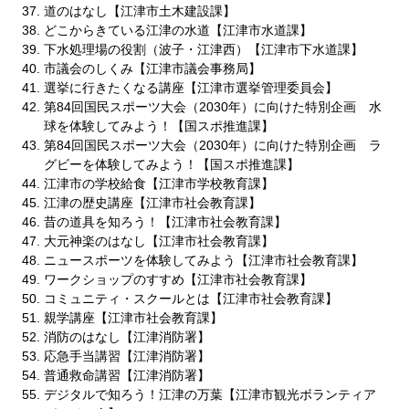
道のはなし【江津市土木建設課】
どこからきている江津の水道【江津市水道課】
下水処理場の役割（波子・江津西）【江津市下水道課】
市議会のしくみ【江津市議会事務局】
選挙に行きたくなる講座【江津市選挙管理委員会】
第84回国民スポーツ大会（2030年）に向けた特別企画 水
球を体験してみよう！【国スポ推進課】
第84回国民スポーツ大会（2030年）に向けた特別企画 ラ
グビーを体験してみよう！【国スポ推進課】
江津市の学校給食【江津市学校教育課】
江津の歴史講座【江津市社会教育課】
昔の道具を知ろう！【江津市社会教育課】
大元神楽のはなし【江津市社会教育課】
ニュースポーツを体験してみよう【江津市社会教育課】
ワークショップのすすめ【江津市社会教育課】
コミュニティ・スクールとは【江津市社会教育課】
親学講座【江津市社会教育課】
消防のはなし【江津消防署】
応急手当講習【江津消防署】
普通救命講習【江津消防署】
デジタルで知ろう！江津の万葉【江津市観光ボランティア