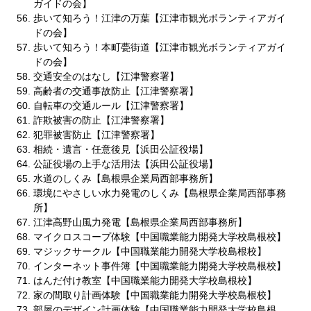
ガイドの会】
歩いて知ろう！江津の万葉【江津市観光ボランティアガイ
ドの会】
歩いて知ろう！本町甍街道【江津市観光ボランティアガイ
ドの会】
交通安全のはなし【江津警察署】
高齢者の交通事故防止【江津警察署】
自転車の交通ルール【江津警察署】
詐欺被害の防止【江津警察署】
犯罪被害防止【江津警察署】
相続・遺言・任意後見【浜田公証役場】
公証役場の上手な活用法【浜田公証役場】
水道のしくみ【島根県企業局西部事務所】
環境にやさしい水力発電のしくみ【島根県企業局西部事務
所】
江津高野山風力発電【島根県企業局西部事務所】
マイクロスコープ体験【中国職業能力開発大学校島根校】
マジックサークル【中国職業能力開発大学校島根校】
インターネット事件簿【中国職業能力開発大学校島根校】
はんだ付け教室【中国職業能力開発大学校島根校】
家の間取り計画体験【中国職業能力開発大学校島根校】
部屋のデザイン計画体験【中国職業能力開発大学校島根