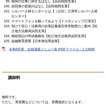
税関の仕事に関するはなし【浜田税関支署】
浜田港の貿易のはなし【浜田税関支署】
シルバー人材センターとは【（公社）江津市シルバー人材
センター】
スマートフォンを触ってみよう【ドコモショップ江津店】
預けて安心！法務局の自筆証書遺言保管制度のご案内【松
江地方法務局浜田支局】
相続登記の申請義務化【松江地方法務局浜田支局】
金融教育授業【日本海信用金庫】
令和8年度 出前講座メニュー表 [PDFファイル：1.13MB]
講師料
無料です。
ただし、実習費などについては、実費負担となります。