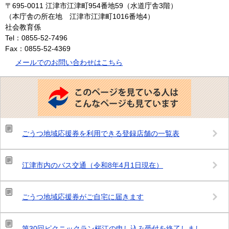
〒695-0011
江津市江津町954番地59（水道庁舎3階）
（本庁舎の所在地 江津市江津町1016番地4）
社会教育係
Tel：0855-52-7496
Fax：0855-52-4369
メールでのお問い合わせはこちら
こ
の
ペ
ー
ジ
を
見
ごうつ地域応援券を利用できる登録店舗の一覧表
て
い
る
人
江津市内のバス交通（令和8年4月1日現在）
は
こ
ん
な
ごうつ地域応援券がご自宅に届きます
ペ
ー
ジ
も
第30回ピクニックラン桜江の申し込み受付を終了しまし