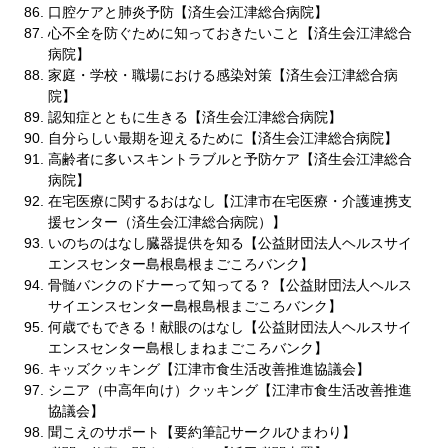
口腔ケアと肺炎予防【済生会江津総合病院】
心不全を防ぐために知っておきたいこと【済生会江津総合
病院】
家庭・学校・職場における感染対策【済生会江津総合病
院】
認知症とともに生きる【済生会江津総合病院】
自分らしい最期を迎えるために【済生会江津総合病院】
高齢者に多いスキントラブルと予防ケア【済生会江津総合
病院】
在宅医療に関するおはなし【江津市在宅医療・介護連携支
援センター（済生会江津総合病院）】
いのちのはなし臓器提供を知る【公益財団法人ヘルスサイ
エンスセンター島根島根まごころバンク】
骨髄バンクのドナーって知ってる？【公益財団法人ヘルス
サイエンスセンター島根島根まごころバンク】
何歳でもできる！献眼のはなし【公益財団法人ヘルスサイ
エンスセンター島根しまねまごころバンク】
キッズクッキング【江津市食生活改善推進協議会】
シニア（中高年向け）クッキング【江津市食生活改善推進
協議会】
聞こえのサポート【要約筆記サークルひまわり】