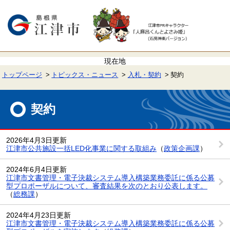
ペ
メ
ー
ニ
ジ
ュ
の
ー
先
を
頭
飛
で
ば
す。
し
て
トップページ
トピックス・ニュース
入札・契約
契約
本
文
本
へ
文
契約
2026年4月3日更新
江津市公共施設一括LED化事業に関する取組み
（
政策企画課
）
2024年6月4日更新
江津市文書管理・電子決裁システム導入構築業務委託に係る公募
型プロポーザルについて、審査結果を次のとおり公表します。
（
総務課
）
2024年4月23日更新
江津市文書管理・電子決裁システム導入構築業務委託に係る公募