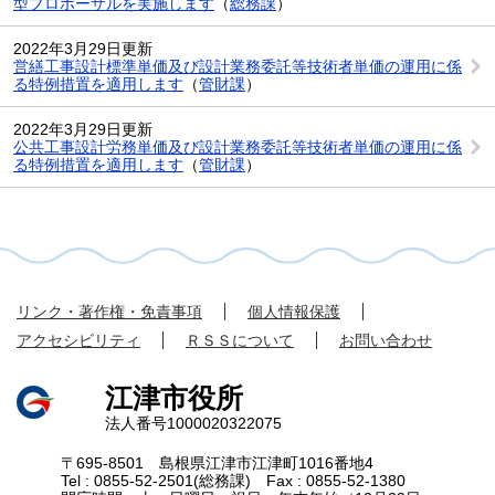
型プロポーザルを実施します
（
総務課
）
2022年3月29日更新
営繕工事設計標準単価及び設計業務委託等技術者単価の運用に係
る特例措置を適用します
（
管財課
）
2022年3月29日更新
公共工事設計労務単価及び設計業務委託等技術者単価の運用に係
る特例措置を適用します
（
管財課
）
リンク・著作権・免責事項
個人情報保護
アクセシビリティ
ＲＳＳについて
お問い合わせ
江津市役所
法人番号1000020322075
〒695-8501 島根県江津市江津町1016番地4
Tel : 0855-52-2501(総務課) Fax : 0855-52-1380