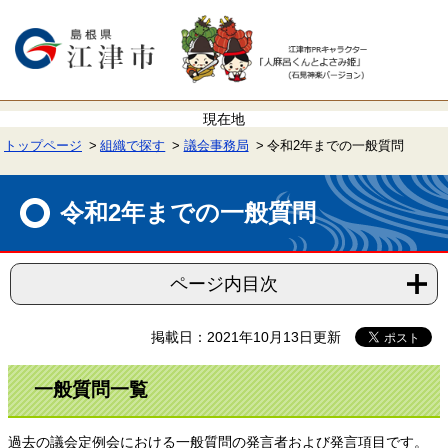
ペ
メ
ー
ニ
ジ
ュ
の
ー
先
を
頭
飛
で
ば
す。
し
て
トップページ
組織で探す
議会事務局
令和2年までの一般質問
本
文
本
へ
文
令和2年までの一般質問
ページ内目次
掲載日：2021年10月13日更新
一般質問一覧
過去の議会定例会における一般質問の発言者および発言項目です。