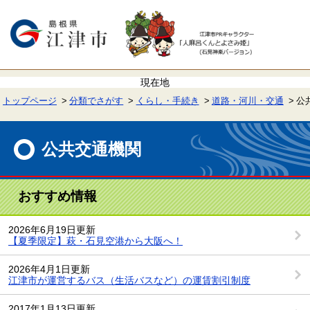
ペ
メ
ー
ニ
ジ
ュ
の
ー
先
を
頭
飛
で
ば
す。
し
て
トップページ
分類でさがす
くらし・手続き
道路・河川・交通
公
本
文
本
へ
文
公共交通機関
おすすめ情報
2026年6月19日更新
【夏季限定】萩・石見空港から大阪へ！
2026年4月1日更新
江津市が運営するバス（生活バスなど）の運賃割引制度
2017年1月13日更新