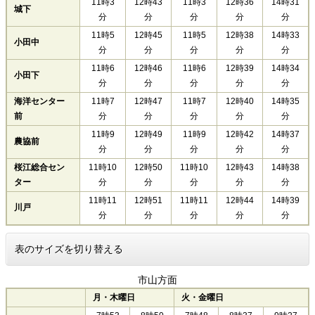
11時3
12時43
11時3
12時36
14時31
城下
分
分
分
分
分
11時5
12時45
11時5
12時38
14時33
小田中
分
分
分
分
分
11時6
12時46
11時6
12時39
14時34
小田下
分
分
分
分
分
海洋センター
11時7
12時47
11時7
12時40
14時35
前
分
分
分
分
分
11時9
12時49
11時9
12時42
14時37
農協前
分
分
分
分
分
桜江総合セン
11時10
12時50
11時10
12時43
14時38
ター
分
分
分
分
分
11時11
12時51
11時11
12時44
14時39
川戸
分
分
分
分
分
表のサイズを切り替える
市山方面
月・木曜日
火・金曜日