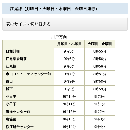
江尾線（月曜日・火曜日・木曜日・金曜日運行）
表のサイズを切り替える
川戸方面
月曜日・木曜日
火曜日・金曜日
日和川橋
9時5分
8時55分
江尾集会所前
9時6分
8時56分
江尾橋
9時6分
8時56分
市山コミュニティセンター前
9時7分
8時57分
市山
9時8分
8時58分
城下
9時9分
8時59分
小田中
9時10分
9時0分
小田下
9時11分
9時1分
海洋センター前
9時12分
9時2分
農協前
9時13分
9時3分
桜江総合センター
9時14分
9時4分