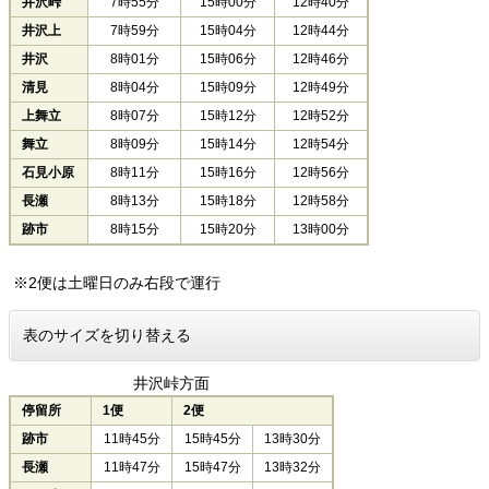
井沢峠
7時55分
15時00分
12時40分
井沢上
7時59分
15時04分
12時44分
井沢
8時01分
15時06分
12時46分
清見
8時04分
15時09分
12時49分
上舞立
8時07分
15時12分
12時52分
舞立
8時09分
15時14分
12時54分
石見小原
8時11分
15時16分
12時56分
長瀬
8時13分
15時18分
12時58分
跡市
8時15分
15時20分
13時00分
※2便は土曜日のみ右段で運行
表のサイズを切り替える
井沢峠方面
停留所
1便
2便
跡市
11時45分
15時45分
13時30分
長瀬
11時47分
15時47分
13時32分