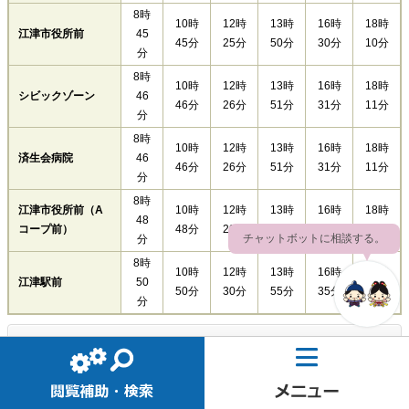
8時
10時
12時
13時
16時
18時
江津市役所前
45
45分
25分
50分
30分
10分
分
8時
10時
12時
13時
16時
18時
シビックゾーン
46
46分
26分
51分
31分
11分
分
8時
10時
12時
13時
16時
18時
済生会病院
46
46分
26分
51分
31分
11分
分
8時
江津市役所前（A
10時
12時
13時
16時
18時
48
コープ前）
48分
28分
53分
33分
13分
チャットボットに相談する。
分
8時
10時
12時
13時
16時
18時
江津駅前
50
50分
30分
55分
35分
15分
分
表のサイズを切り替える
有福温泉方面行き