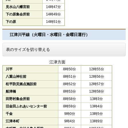
見水山八幡宮前
14時47分
下の原集会所前
14時49分
下の原
14時51分
江津川平線（火曜日・水曜日・金曜日運行）
表のサイズを切り替える
江津方面
川平
8時50分
12時55分
八重山神社前
8時51分
12時56分
松平防災拠点施設前
8時52分
12時57分
船津橋
8時53分
12時58分
田野村集会所前
8時58分
13時3分
旧金田ふれあいセンター前
8時59分
13時4分
千金
9時0分
13時5分
江津本町
9時4分
13時9分