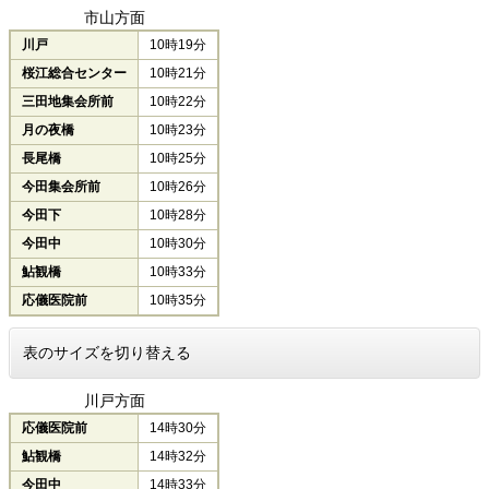
市山方面
川戸
10時19分
桜江総合センター
10時21分
三田地集会所前
10時22分
月の夜橋
10時23分
長尾橋
10時25分
今田集会所前
10時26分
今田下
10時28分
今田中
10時30分
鮎観橋
10時33分
応儀医院前
10時35分
表のサイズを切り替える
川戸方面
応儀医院前
14時30分
鮎観橋
14時32分
今田中
14時33分