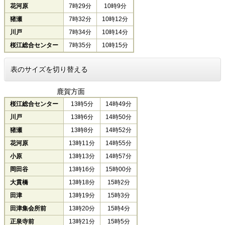
花河原
7時29分
10時9分
猪瀬
7時32分
10時12分
川戸
7時34分
10時14分
桜江総合センター
7時35分
10時15分
表のサイズを切り替える
鹿賀方面
桜江総合センター
13時5分
14時49分
川戸
13時6分
14時50分
猪瀬
13時8分
14時52分
花河原
13時11分
14時55分
小原
13時13分
14時57分
岡田谷
13時16分
15時00分
大貫橋
13時18分
15時2分
田津
13時19分
15時3分
田津集会所前
13時20分
15時4分
正泉寺前
13時21分
15時5分