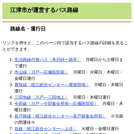
江津市が運営するバス路線
路線名・運行日
リンクを押すと、このページ内で該当するバス路線の詳細を見るこ
とができます。
生活路線代替バス〔井沢峠ー跡市〕
月曜日から土曜日ま
で運行
市山線〔川戸―応儀医院前〕
月曜日・火曜日・木曜日・
金曜日運行
鹿賀線〔桜江総合センター―鹿賀団地〕
月曜日・木曜日
運行
三田地線〔川戸―三田地上〕
月曜日・木曜日運行
今田線〔川戸―今田集会所前―応儀医院前〕
月曜日・木
曜日運行
長戸路線〔桜江総合センター―長戸路集会所前〕
※当面
の間運休※
谷線〔桜江総合センター―上谷〕
火曜日・金曜日運行