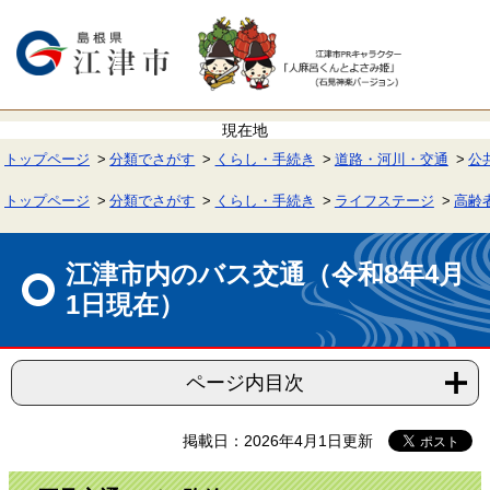
ペ
メ
ー
ニ
ジ
ュ
の
ー
先
を
頭
飛
で
ば
す。
し
て
トップページ
分類でさがす
くらし・手続き
道路・河川・交通
公
本
文
へ
トップページ
分類でさがす
くらし・手続き
ライフステージ
高齢
本
文
江津市内のバス交通（令和8年4月
1日現在）
ページ内目次
掲載日：2026年4月1日更新