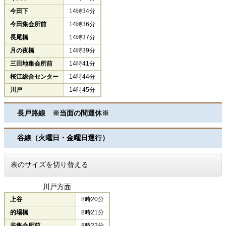
今田下
14時34分
今田集会所前
14時36分
長尾橋
14時37分
月の夜橋
14時39分
三田地集会所前
14時41分
桜江総合センター
14時44分
川戸
14時45分
長戸路線 ※当面の間運休※
谷線（火曜日・金曜日運行）
表のサイズを切り替える
川戸方面
上谷
8時20分
的場橋
8時21分
谷集会所前
8時22分