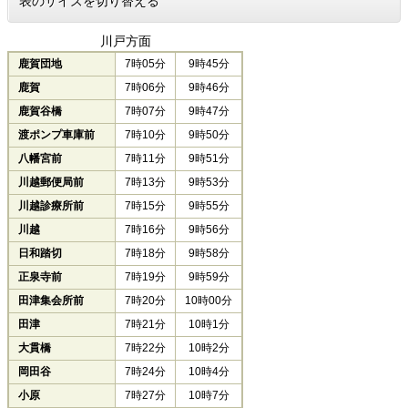
表のサイズを切り替える
川戸方面
鹿賀団地
7時05分
9時45分
鹿賀
7時06分
9時46分
鹿賀谷橋
7時07分
9時47分
渡ポンプ車庫前
7時10分
9時50分
八幡宮前
7時11分
9時51分
川越郵便局前
7時13分
9時53分
川越診療所前
7時15分
9時55分
川越
7時16分
9時56分
日和踏切
7時18分
9時58分
正泉寺前
7時19分
9時59分
田津集会所前
7時20分
10時00分
田津
7時21分
10時1分
大貫橋
7時22分
10時2分
岡田谷
7時24分
10時4分
小原
7時27分
10時7分