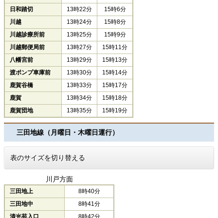
日和踏切
13時22分
15時6分
川越
13時24分
15時8分
川越診療所前
13時25分
15時9分
川越郵便局前
13時27分
15時11分
八幡宮前
13時29分
15時13分
渡ポンプ車庫前
13時30分
15時14分
鹿賀谷橋
13時33分
15時17分
鹿賀
13時34分
15時18分
鹿賀団地
13時35分
15時19分
三田地線（月曜日・木曜日運行）
表のサイズを切り替える
川戸方面
三田地上
8時40分
三田地中
8時41分
清光苑入口
8時42分