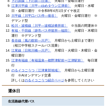
下の原線〔下の原―日浦〕
火曜日・金曜日運行
江津川平線〔川平―ゆめタウン江津前〕
火曜日・水曜
日・金曜日運行 ※令和8年4月1日ダイヤ改正
川平線〔川平口バス停―後谷〕
火曜日・金曜日運行 ※
デマンド型
松川・波積線〔川平―波積診療所前〕
※当面の間運休※​​
有福・千田線〔跡市バス停留所―福田〕
火曜日・木曜日
運行 ※デマンド型
長谷線〔風の館前―川戸〕
月曜日から土曜日まで運行
（桜江中学校スクールバス混乗）
江尾線〔日和川橋―川戸〕
月曜日・火曜日・木曜日・金
曜日運行
江津有福線〔有福温泉―都野津駅前ー江津駅前〕
毎日運
行
のるイコごうつ〔江津東部地域〕
月曜日から土曜日運
行 ※AIオンデマンド交通
​詳しくは
のるイコごうつ紹介ページ
を参照してください
運休日
生活路線代替バス