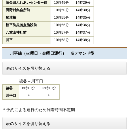
旧金田ふれあいセンター前
10時49分
14時29分
田野村集会所前
10時50分
14時30分
船津橋
10時55分
14時35分
松平防災拠点施設前
10時56分
14時36分
八重山神社前
10時57分
14時37分
川平
10時58分
14時38分
川平線（火曜日・金曜日運行） ※デマンド型
表のサイズを切り替える
後谷→川平口
後谷
8時10分
12時10分
川平口
＊
＊
＊予約による運行のため到着時間不定期
表のサイズを切り替える