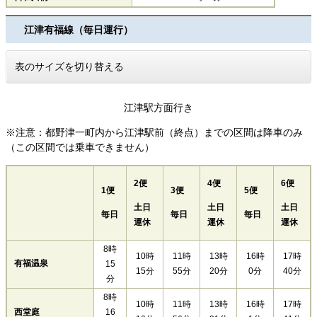
江津有福線（毎日運行）
表のサイズを切り替える
江津駅方面行き
※注意：都野津一町内から江津駅前（終点）までの区間は降車のみ
（この区間では乗車できません）
2便
4便
6便
1便
3便
5便
土日
土日
土日
毎日
毎日
毎日
運休
運休
運休
8時
10時
11時
13時
16時
17時
有福温泉
15
15分
55分
20分
0分
40分
分
8時
10時
11時
13時
16時
17時
西堂庭
16