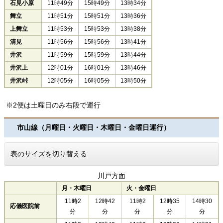
石見小原
11時49分
15時49分
13時34分
舞立
11時51分
15時51分
13時36分
上舞立
11時53分
15時53分
13時38分
清見
11時56分
15時56分
13時41分
井沢
11時59分
15時59分
13時44分
井沢上
12時01分
16時01分
13時46分
井沢峠
12時05分
16時05分
13時50分
※2便は土曜日のみ右段で運行
市山線（月曜日・火曜日・木曜日・金曜日運行）
表のサイズを切り替える
川戸方面
月・木曜日
火・金曜日
11時2
12時42
11時2
12時35
14時30
応儀医院前
分
分
分
分
分