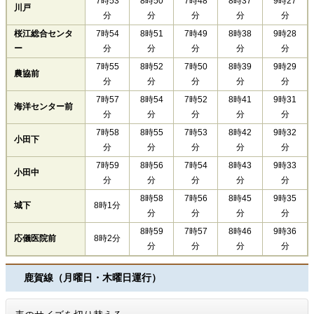
7時53
8時50
7時48
8時37
9時27
川戸
分
分
分
分
分
桜江総合センタ
7時54
8時51
7時49
8時38
9時28
ー
分
分
分
分
分
7時55
8時52
7時50
8時39
9時29
農協前
分
分
分
分
分
7時57
8時54
7時52
8時41
9時31
海洋センター前
分
分
分
分
分
7時58
8時55
7時53
8時42
9時32
小田下
分
分
分
分
分
7時59
8時56
7時54
8時43
9時33
小田中
分
分
分
分
分
8時58
7時56
8時45
9時35
城下
8時1分
分
分
分
分
8時59
7時57
8時46
9時36
応儀医院前
8時2分
分
分
分
分
鹿賀線（月曜日・木曜日運行）