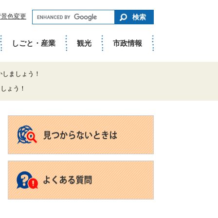
キ
背景色変更
ー
ワ
ー
ド
しごと・産業
観光
市政情報
で
さ
が
す
かしましょう！
ましょう！