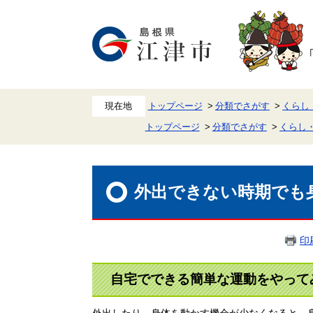
ペ
メ
ー
ニ
ジ
ュ
の
ー
先
を
頭
飛
で
ば
す。
し
て
本
トップページ
分類でさがす
くらし
文
トップページ
分類でさがす
くらし
へ
本
文
外出できない時期でも
印
自宅でできる簡単な運動をやって
外出したり、身体を動かす機会が少なくなると、