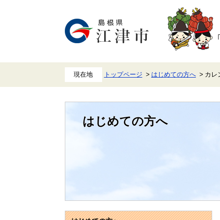
ペ
メ
ー
ニ
ジ
ュ
の
ー
先
を
頭
飛
で
ば
す。
し
て
本
トップページ
はじめての方へ
カレ
文
へ
はじめての方へ