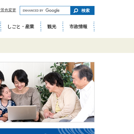
キ
背景色変更
ー
ワ
ー
ド
しごと・産業
観光
市政情報
で
さ
が
す