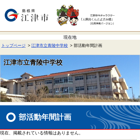
ペ
メ
ー
ニ
ジ
ュ
の
ー
先
を
頭
飛
で
ば
す。
し
て
トップページ
江津市立青陵中学校
部活動年間計画
本
文
へ
江津市立青陵中学校
本
文
部活動年間計画
現在、掲載されている情報はありません。