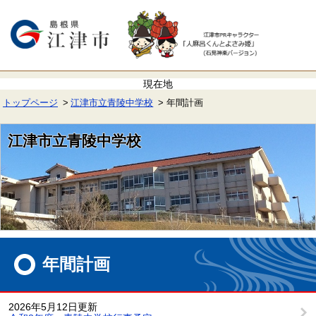
ペ
メ
ー
ニ
ジ
ュ
の
ー
先
を
頭
飛
で
ば
す。
し
て
トップページ
江津市立青陵中学校
年間計画
本
文
へ
江津市立青陵中学校
本
文
年間計画
2026年5月12日更新