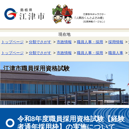
ペ
メ
ー
ニ
ジ
ュ
の
ー
先
を
頭
飛
で
ば
す。
し
て
トップページ
分類でさがす
市政情報
職員人事・採用
採用情報
本
文
へ
トップページ
分類でさがす
市政情報
職員人事・採用
職員人事
江津市職員採用資格試験
本
文
令和8年度職員採用資格試験【経験
者通年採用枠】の実施について