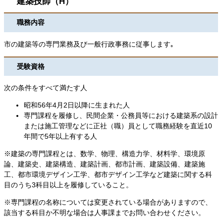
建築技師（H）
職務内容
市の建築等の専門業務及び一般行政事務に従事します｡
受験資格
次の条件をすべて満たす人
昭和56年4月2日以降に生まれた人
専門課程を履修し、民間企業・公務員等における建築系の設計
または施工管理などに正社（職）員として職務経験を直近10
年間で5年以上有する人
※建築の専門課程とは、数学、物理、構造力学、材料学、環境原
論、建築史、建築構造、建築計画、都市計画、建築設備、建築施
工、都市環境デザイン工学、都市デザイン工学など建築に関する科
目のうち3科目以上を履修していること。
※専門課程の名称については変更されている場合がありますので、
該当する科目か不明な場合は人事課までお問い合わせください。