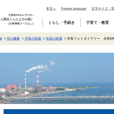
本文へ
Foreign language
文字サイズ・
くらし・手続き
子育て・教育
報
市の概要
市長の部屋
市長の部屋
市長フォトダイアリー 令和5年
本