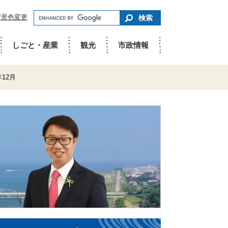
キ
背景色変更
ー
ワ
ー
ド
しごと・産業
観光
市政情報
で
さ
が
す
12月