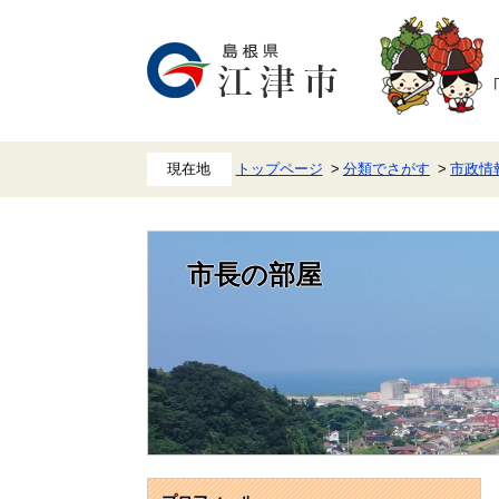
ペ
メ
ー
ニ
ジ
ュ
の
ー
先
を
頭
飛
で
ば
す。
し
て
本
トップページ
分類でさがす
市政情
文
へ
市長の部屋