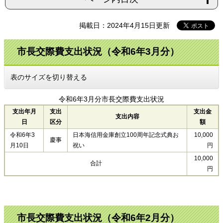
掲載日：2024年4月15日更新
市長交際費支出状況（令和6年3月分）
表のサイズを切り替える
令和6年3月分市長交際費支出状況
支出年月
支出
支出金
支出内容
日
区分
額
令和6年3
日本海信用金庫創立100周年記念式典お
10,000
慶事
月10日
祝い
円
10,000
合計
円
市長交際費支出状況（令和6年2月分）