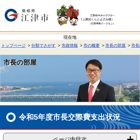
ペ
メ
ー
ニ
ジ
ュ
の
ー
先
を
頭
飛
で
ば
す。
し
て
トップページ
分類でさがす
市政情報
市の概要
市長の部屋
市長
本
文
へ
市長の部屋
本
文
令和5年度市長交際費支出状況
ページ内目次