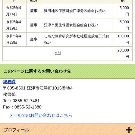
令和5年4
5,000
慶事
浜田地区保護司会江津分区総会お祝い
月14日
円
令和5年4
5,000
慶事
江津市更生保護女性会総会お祝い
月19日
円
令和5年4
しちだ教育研究所本社社屋完成竣工式お
10,000
慶事
月28日
祝い
円
20,000
合計
円
このページに関するお問い合わせ先
総務課
〒695-8501
江津市江津町1016番地4
秘書係
Tel：0855-52-7481
Fax：0855-52-1380
メールでのお問い合わせはこちら
プロフィール