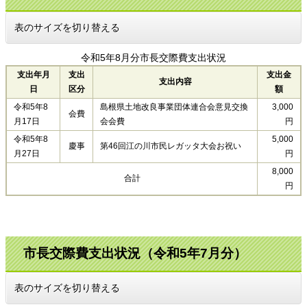
表のサイズを切り替える
令和5年8月分市長交際費支出状況
支出年月
支出
支出金
支出内容
日
区分
額
令和5年8
島根県土地改良事業団体連合会意見交換
3,000
会費
月17日
会会費
円
令和5年8
5,000
慶事
第46回江の川市民レガッタ大会お祝い
月27日
円
8,000
合計
円
市長交際費支出状況（令和5年7月分）
表のサイズを切り替える