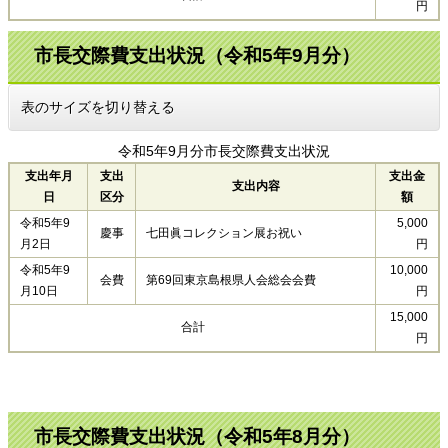
円
市長交際費支出状況（令和5年9月分）
表のサイズを切り替える
令和5年9月分市長交際費支出状況
支出年月
支出
支出金
支出内容
日
区分
額
令和5年9
5,000
慶事
七田眞コレクション展お祝い
月2日
円
令和5年9
10,000
会費
第69回東京島根県人会総会会費
月10日
円
15,000
合計
円
市長交際費支出状況（令和5年8月分）