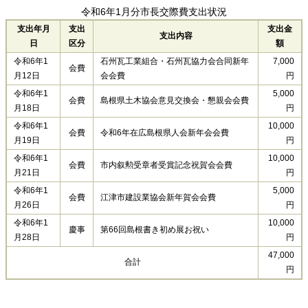
令和6年1月分市長交際費支出状況
支出年月
支出
支出金
支出内容
日
区分
額
令和6年1
石州瓦工業組合・石州瓦協力会合同新年
7,000
会費
月12日
会会費
円
令和6年1
5,000
会費
島根県土木協会意見交換会・懇親会会費
月18日
円
令和6年1
10,000
会費
令和6年在広島根県人会新年会会費
月19日
円
令和6年1
10,000
会費
市内叙勲受章者受賞記念祝賀会会費
月21日
円
令和6年1
5,000
会費
江津市建設業協会新年賀会会費
月26日
円
令和6年1
10,000
慶事
第66回島根書き初め展お祝い
月28日
円
47,000
合計
円