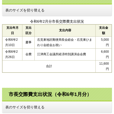
表のサイズを切り替える
令和6年2月分市長交際費支出状況
支出年月
支出
支出金
支出内容
日
区分
額
令和6年2
石見東地区郵便局長会総会・石見東ひま
5,000
慶事
月10日
わり会総会お祝い
円
令和6年2
6,600
会費
江津商工会議所経済特別講演会会費
月26日
円
11,600
合計
円
市長交際費支出状況（令和6年1月分）
表のサイズを切り替える