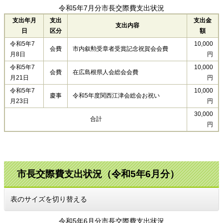
令和5年7月分市長交際費支出状況
支出年月
支出
支出金
支出内容
日
区分
額
令和5年7
10,000
会費
市内叙勲受章者受賞記念祝賀会会費
月8日
円
令和5年7
10,000
会費
在広島根県人会総会会費
月21日
円
令和5年7
10,000
慶事
令和5年度関西江津会総会お祝い
月23日
円
30,000
合計
円
市長交際費支出状況（令和5年6月分）
表のサイズを切り替える
令和5年6月分市長交際費支出状況