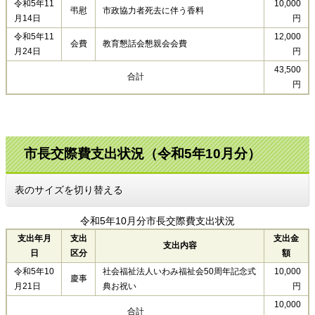
令和5年11
10,000
弔慰
市政協力者死去に伴う香料
月14日
円
令和5年11
12,000
会費
教育懇話会懇親会会費
月24日
円
43,500
合計
円
市長交際費支出状況（令和5年10月分）
表のサイズを切り替える
令和5年10月分市長交際費支出状況
支出年月
支出
支出金
支出内容
日
区分
額
令和5年10
社会福祉法人いわみ福祉会50周年記念式
10,000
慶事
月21日
典お祝い
円
10,000
合計