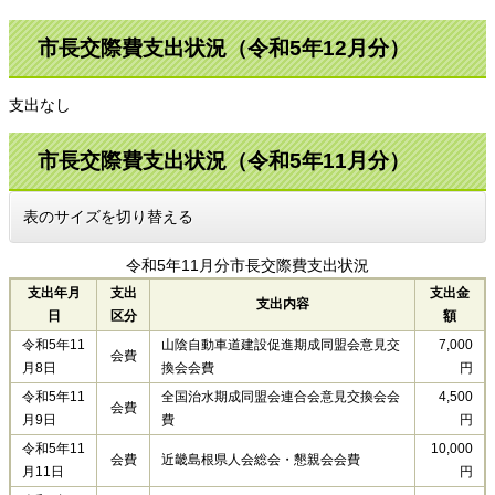
市長交際費支出状況（令和5年12月分）
支出なし
市長交際費支出状況（令和5年11月分）
表のサイズを切り替える
令和5年11月分市長交際費支出状況
支出年月
支出
支出金
支出内容
日
区分
額
令和5年11
山陰自動車道建設促進期成同盟会意見交
7,000
会費
月8日
換会会費
円
令和5年11
全国治水期成同盟会連合会意見交換会会
4,500
会費
月9日
費
円
令和5年11
10,000
会費
近畿島根県人会総会・懇親会会費
月11日
円