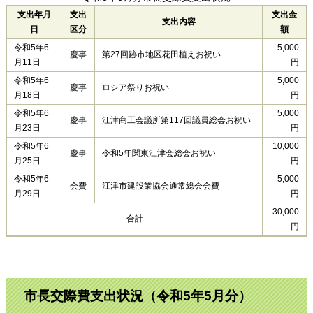
支出年月
支出
支出金
支出内容
日
区分
額
令和5年6
5,000
慶事
第27回跡市地区花田植えお祝い
月11日
円
令和5年6
5,000
慶事
ロシア祭りお祝い
月18日
円
令和5年6
5,000
慶事
江津商工会議所第117回議員総会お祝い
月23日
円
令和5年6
10,000
慶事
令和5年関東江津会総会お祝い
月25日
円
令和5年6
5,000
会費
江津市建設業協会通常総会会費
月29日
円
30,000
合計
円
市長交際費支出状況（令和5年5月分）