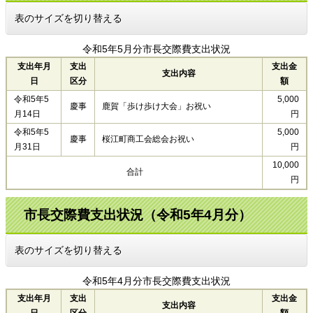
表のサイズを切り替える
令和5年5月分市長交際費支出状況
支出年月
支出
支出金
支出内容
日
区分
額
令和5年5
5,000
慶事
鹿賀「歩け歩け大会」お祝い
月14日
円
令和5年5
5,000
慶事
桜江町商工会総会お祝い
月31日
円
10,000
合計
円
市長交際費支出状況（令和5年4月分）
表のサイズを切り替える
令和5年4月分市長交際費支出状況
支出年月
支出
支出金
支出内容
日
区分
額