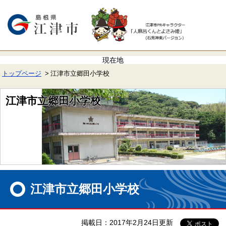
ペ
メ
ー
ニ
ジ
ュ
の
ー
先
を
頭
飛
で
ば
す。
し
て
トップページ
江津市立郷田小学校
本
文
へ
江津市立郷田小学校
本
文
江津市立郷田小学校
掲載日：2017年2月24日更新