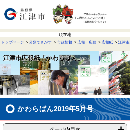
ペ
メ
ー
ニ
ジ
ュ
の
ー
先
を
頭
飛
で
ば
す。
し
て
トップページ
分類でさがす
市政情報
広報・広聴
広報紙
江津市
本
文
へ
江津市広報紙「かわらばん」
本
文
かわらばん2019年5月号
ページ内目次